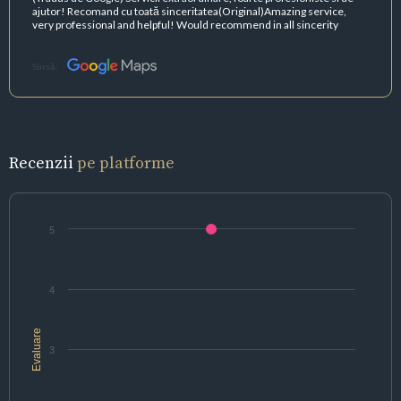
ajutor! Recomand cu toată sinceritatea(Original)Amazing service,
very professional and helpful! Would recommend in all sincerity
Sursă:
Recenzii
pe platforme
5
4
Evaluare
3