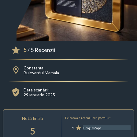
5
/ 5 Recenzii
Constanța
Bulevardul Mamaia
Data scanării:
29 ianuarie 2025
Notă finală
Pe baza a 5 recenzii din portaluri:
5
5
GoogleMaps