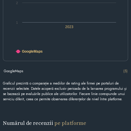
2
1
2023
GoogleMaps
GoogleMaps
(5)
Graficul prezintă o comparație a mediilor de rating ale firmei pe portaluri de
recenzii selectate. Datele acoperă exclusiv perioada de la lansarea programului și
se bazează pe evaluările publice ale utilizatorilor. Fiecare linie corespunde unui
serviciu diferit, ceea ce permite observarea diferențelor de nivel între platforme.
Numărul de recenzii
pe platforme