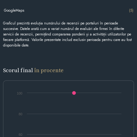
GoogleMaps
(5)
Graficul prezintă evoluția numărului de recenzii pe portaluri în perioade
succesive. Datele arată cum a variat numărul de evaluări ale firmei în diferite
servicii de recenzii, permițând compararea ponderii și a activității utilizatorilor pe
fiecare platformă. Valorile prezentate includ exclusiv perioada pentru care au fost
disponibile date.
Scorul final
în procente
100
80
60