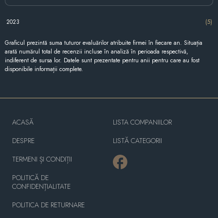
2023
(5)
Graficul prezintă suma tuturor evaluărilor atribuite firmei în fiecare an. Situația
arată numărul total de recenzii incluse în analiză în perioada respectivă,
indiferent de sursa lor. Datele sunt prezentate pentru anii pentru care au fost
disponibile informații complete.
ACASĂ
LISTA COMPANIILOR
DESPRE
LISTĂ CATEGORII
TERMENI ȘI CONDIȚII
POLITICĂ DE
CONFIDENȚIALITATE
POLITICA DE RETURNARE