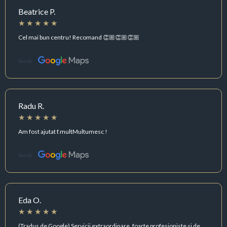
Beatrice P.
Cel mai bun centru! Recomand 👏🏼👏🏼👏🏼
Sursă:
Radu R.
Am fost ajutat f.multMultumesc !
Sursă:
Eda O.
(Tradus de Google) Servicii extraordinare, foarte profesioniste si de