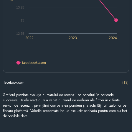
13.25
13
12.75
2022
2023
2024
facebook.com
facebook.com
(13)
Graficul prezintă evoluția numărului de recenzii pe portaluri în perioade
succesive. Datele arată cum a variat numărul de evaluări ale firmei în diferite
servicii de recenzii, permițând compararea ponderii și a activității utilizatorilor pe
fiecare platformă. Valorile prezentate includ exclusiv perioada pentru care au fost
disponibile date.