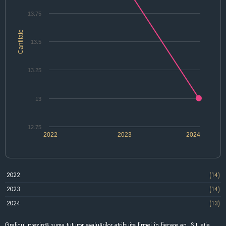
13.75
Cantitate
13.5
13.25
13
12.75
2022
2023
2024
2022
(14)
2023
(14)
2024
(13)
Graficul prezintă suma tuturor evaluărilor atribuite firmei în fiecare an. Situația