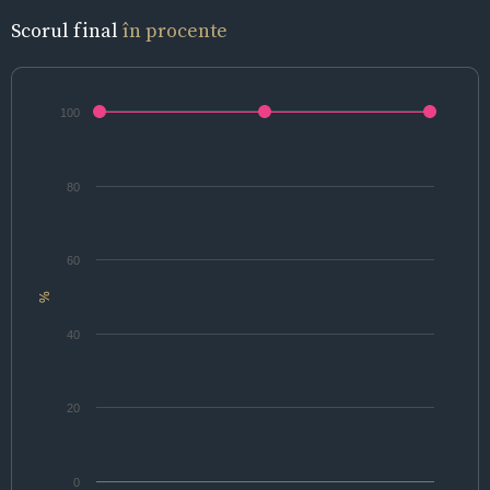
Scorul final
în procente
100
80
60
%
40
20
0