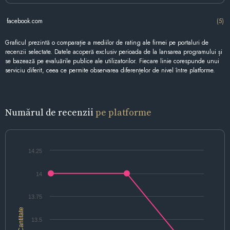
facebook.com
(5)
Graficul prezintă o comparație a mediilor de rating ale firmei pe portaluri de
recenzii selectate. Datele acoperă exclusiv perioada de la lansarea programului și
se bazează pe evaluările publice ale utilizatorilor. Fiecare linie corespunde unui
serviciu diferit, ceea ce permite observarea diferențelor de nivel între platforme.
Numărul de recenzii
pe platforme
14.25
14
13.75
Cantitate
13.5