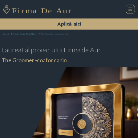
Aplică aici
The Groomer -coafor canin
Acasă
Frizerie Canină Târgu-Mureş
Laureat al proiectului
Firma de Aur
The Groomer -coafor canin