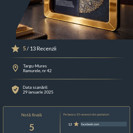
5
/ 13 Recenzii
Targu-Mures
Ramurele, nr 42
Data scanării:
29 ianuarie 2025
Notă finală
Pe baza a 13 recenzii din portaluri:
5
13
facebook.com