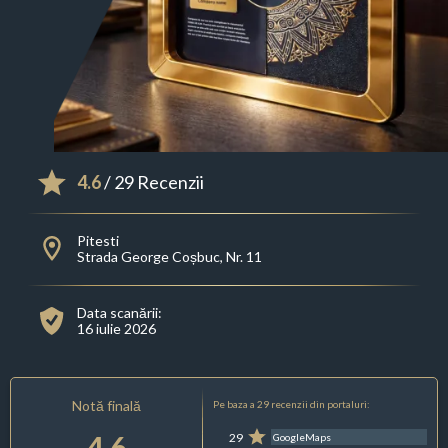
4.6
/ 29 Recenzii
Pitesti
Strada George Coșbuc, Nr. 11
Data scanării:
16 iulie 2026
Notă finală
Pe baza a 29 recenzii din portaluri:
4.6
29
GoogleMaps