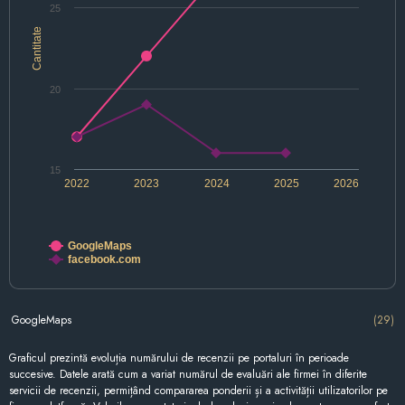
25
Cantitate
20
15
2022
2023
2024
2025
2026
GoogleMaps
facebook.com
GoogleMaps
(29)
Graficul prezintă evoluția numărului de recenzii pe portaluri în perioade
succesive. Datele arată cum a variat numărul de evaluări ale firmei în diferite
servicii de recenzii, permițând compararea ponderii și a activității utilizatorilor pe