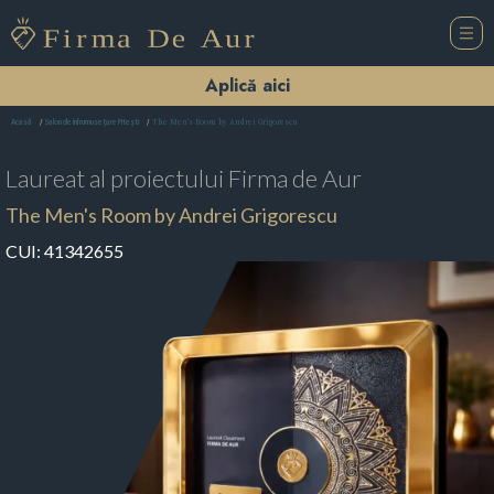
Aplică aici
The Men's Room by Andrei Grigorescu
Acasă
Salon de înfrumusețare Piteşti
Laureat al proiectului
Firma de Aur
The Men's Room by Andrei Grigorescu
CUI:
41342655