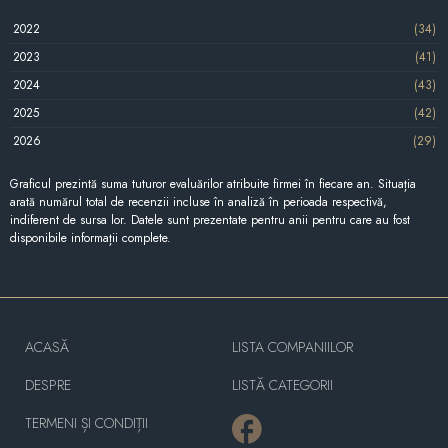
2022
(34)
2023
(41)
2024
(43)
2025
(42)
2026
(29)
Graficul prezintă suma tuturor evaluărilor atribuite firmei în fiecare an. Situația
arată numărul total de recenzii incluse în analiză în perioada respectivă,
indiferent de sursa lor. Datele sunt prezentate pentru anii pentru care au fost
disponibile informații complete.
ACASĂ
LISTA COMPANIILOR
DESPRE
LISTĂ CATEGORII
TERMENI ȘI CONDIȚII