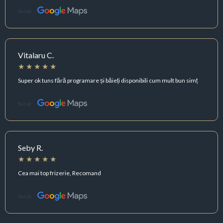
Sursă:
Vitalaru C.
Super ok tuns fără programare și băieți disponibili cum mult bun simț
Sursă:
Seby R.
Cea mai top frizerie, Recomand
Sursă: