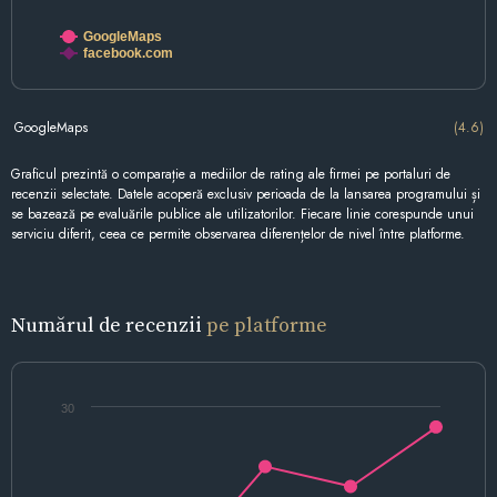
GoogleMaps
facebook.com
GoogleMaps
(4.6)
Graficul prezintă o comparație a mediilor de rating ale firmei pe portaluri de
recenzii selectate. Datele acoperă exclusiv perioada de la lansarea programului și
se bazează pe evaluările publice ale utilizatorilor. Fiecare linie corespunde unui
serviciu diferit, ceea ce permite observarea diferențelor de nivel între platforme.
Numărul de recenzii
pe platforme
30