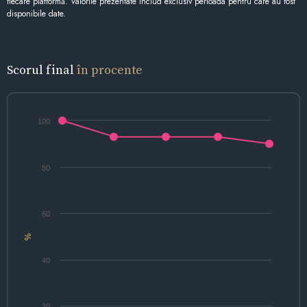
fiecare platformă. Valorile prezentate includ exclusiv perioada pentru care au fost
disponibile date.
Scorul final
în procente
100
80
60
%
40
20