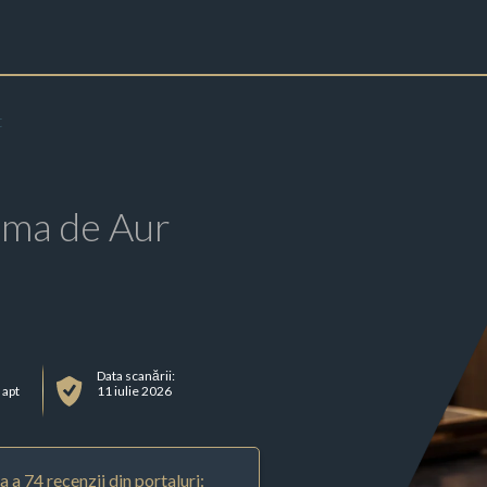
t
rma de Aur
Data scanării:
 apt
11 iulie 2026
 a 74 recenzii din portaluri: