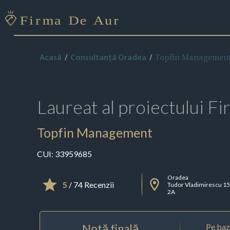
Topfin Managemen
Acasă
Consultanță Oradea
Laureat al proiectului
Fi
Topfin Management
CUI:
33959685
Oradea
5
/ 74 Recenzii
Tudor Vladimirescu 15
2A
Notă finală
Pe baza