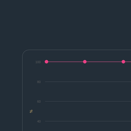
100
80
60
%
40