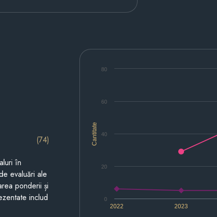
80
60
Cantitate
40
(74)
luri în
20
de evaluări ale
area ponderii și
prezentate includ
0
2022
2023