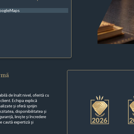
oogleMaps
irmă
lă de înalt nivel, oferită cu
 client. Echipa explică
lizate și oferă sprijin
ozitatea, disponibilitatea și
uranță, liniște și încredere
e caută expertiză și