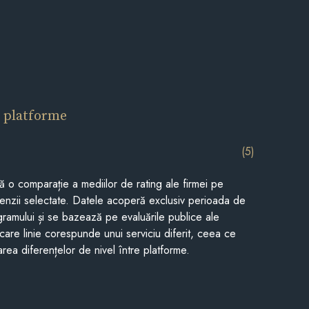
 platforme
(5)
tă o comparație a mediilor de rating ale firmei pe
cenzii selectate. Datele acoperă exclusiv perioada de
gramului și se bazează pe evaluările publice ale
Fiecare linie corespunde unui serviciu diferit, ceea ce
rea diferențelor de nivel între platforme.