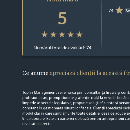
5
74
G
Numărul total de evaluări: 74
Ce anume
apreciază clienții la această f
Topfin Management se remarcă prin consultanță fiscală și contabi
profesionalism, promptitudine și atenție reală la nevoile fiecărui
limpede aspectele legislative, propune soluții eficiente și persona
constant în gestionarea situațiilor fiscale. Clienții apreciază seri
modul clar în care sunt lămurite toate detaliile, ceea ce aduce sig
în colaborare. Este un partener de bază pentru antreprenorii car
rezultate corecte.