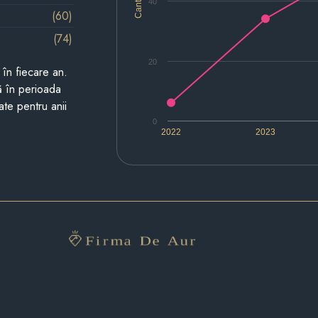
Cantitate
40
(60)
(74)
20
i în fiecare an.
ză în perioada
ate pentru anii
0
2022
2023