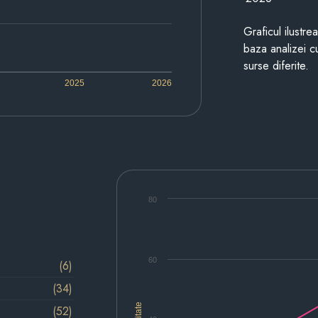
Graficul ilustre
baza analizei cu
surse diferite.
2025
2026
80
60
(6)
(34)
(52)