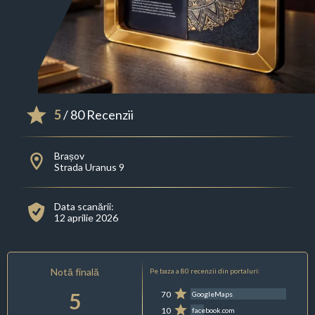
5
/ 80 Recenzii
Brașov
Strada Uranus 9
Data scanării:
12 aprilie 2026
Notă finală
Pe baza a 80 recenzii din portaluri:
5
70
GoogleMaps
10
facebook.com