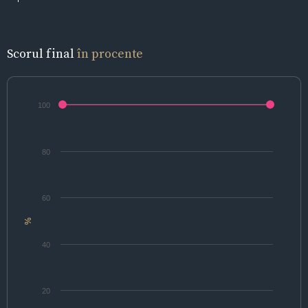
Scorul final
în procente
100
80
60
%
40
20