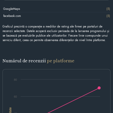
GoogleMaps
(5)
facebook.com
(5)
Graficul prezintă o comparație a mediilor de rating ale firmei pe portaluri de
recenzii selectate. Datele acoperă exclusiv perioada de la lansarea programului și
se bazează pe evaluările publice ale utilizatorilor. Fiecare linie corespunde unui
serviciu diferit, ceea ce permite observarea diferențelor de nivel între platforme.
Numărul de recenzii
pe platforme
80
60