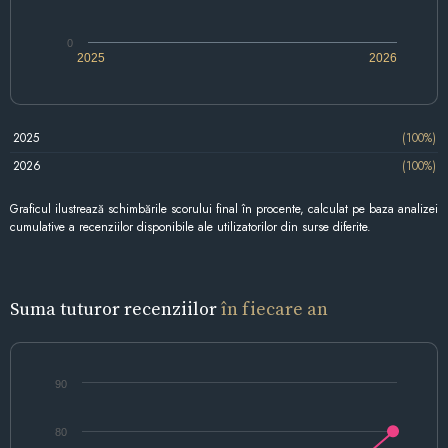
0
2025
2026
2025
(100%)
2026
(100%)
Graficul ilustrează schimbările scorului final în procente, calculat pe baza analizei
cumulative a recenziilor disponibile ale utilizatorilor din surse diferite.
Suma tuturor recenziilor
în fiecare an
90
80