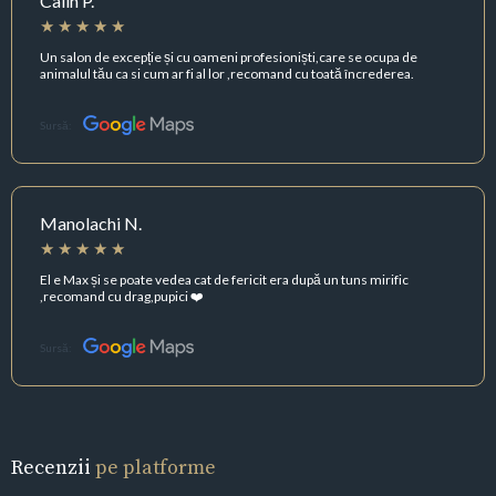
Calin P.
Un salon de excepție și cu oameni profesioniști,care se ocupa de
animalul tău ca si cum ar fi al lor ,recomand cu toată încrederea.
Sursă:
Manolachi N.
El e Max și se poate vedea cat de fericit era după un tuns mirific
,recomand cu drag,pupici ❤️
Sursă:
Recenzii
pe platforme