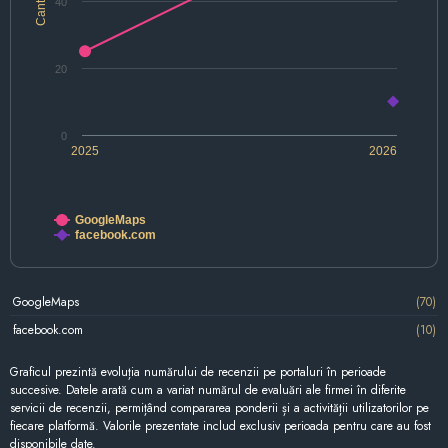
Cantitate
40
20
0
2025
2026
GoogleMaps
facebook.com
GoogleMaps
(70)
facebook.com
(10)
Graficul prezintă evoluția numărului de recenzii pe portaluri în perioade
succesive. Datele arată cum a variat numărul de evaluări ale firmei în diferite
servicii de recenzii, permițând compararea ponderii și a activității utilizatorilor pe
fiecare platformă. Valorile prezentate includ exclusiv perioada pentru care au fost
disponibile date.