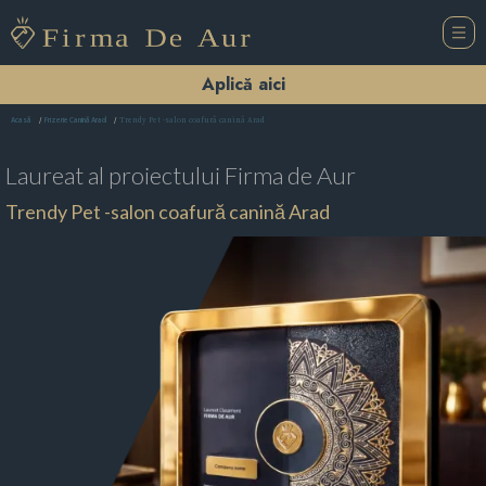
Aplică aici
Trendy Pet -salon coafură canină Arad
Acasă
Frizerie Canină Arad
Laureat al proiectului
Firma de Aur
Trendy Pet -salon coafură canină Arad