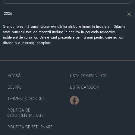
2026
(6)
Graficul prezintă suma tuturor evaluărilor atribuite firmei în fiecare an. Situația
arată numărul total de recenzii incluse în analiză în perioada respectivă,
indiferent de sursa lor. Datele sunt prezentate pentru anii pentru care au fost
disponibile informații complete.
ACASĂ
LISTA COMPANIILOR
DESPRE
LISTĂ CATEGORII
TERMENI ȘI CONDIȚII
POLITICĂ DE
CONFIDENȚIALITATE
POLITICA DE RETURNARE