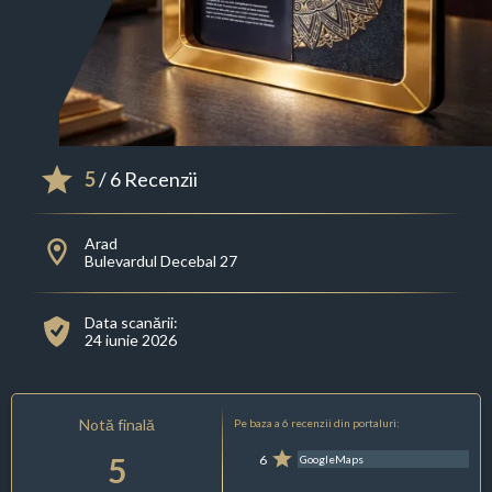
5
/ 6 Recenzii
Arad
Bulevardul Decebal 27
Data scanării:
24 iunie 2026
Notă finală
Pe baza a 6 recenzii din portaluri:
5
6
GoogleMaps