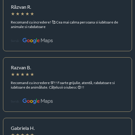
Răzvan R.
Recomand cu incredere! 🥰 Cea mai calma persoana si iubitoare de
animale si rabdatoare
Sursă:
Razvan B.
Recomand cu incredere 💯!! Foarte grijulie, atentă, rabdatoare si
iubitoare de animălute. Cățelusii o iubesc 😍!!
Sursă:
Gabriela H.