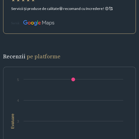
Servicii și produse de calitate🤩 recomand cu încredere! 😍🥰
Sursă:
Recenzii
pe platforme
5
4
Evaluare
3