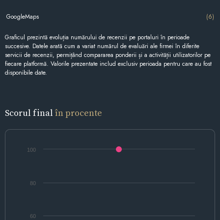
GoogleMaps
(6)
Graficul prezintă evoluția numărului de recenzii pe portaluri în perioade
succesive. Datele arată cum a variat numărul de evaluări ale firmei în diferite
servicii de recenzii, permițând compararea ponderii și a activității utilizatorilor pe
fiecare platformă. Valorile prezentate includ exclusiv perioada pentru care au fost
disponibile date.
Scorul final
în procente
100
80
60