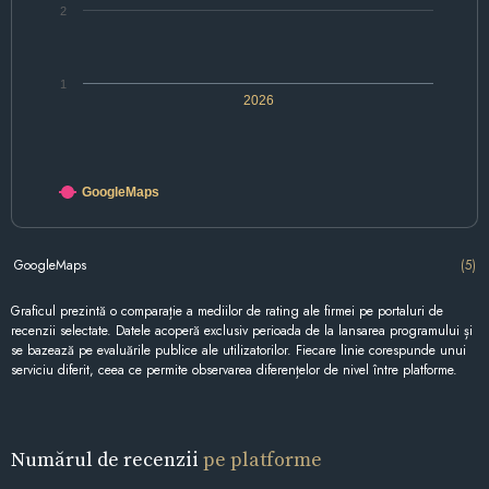
2
1
2026
GoogleMaps
GoogleMaps
(5)
Graficul prezintă o comparație a mediilor de rating ale firmei pe portaluri de
recenzii selectate. Datele acoperă exclusiv perioada de la lansarea programului și
se bazează pe evaluările publice ale utilizatorilor. Fiecare linie corespunde unui
serviciu diferit, ceea ce permite observarea diferențelor de nivel între platforme.
Numărul de recenzii
pe platforme