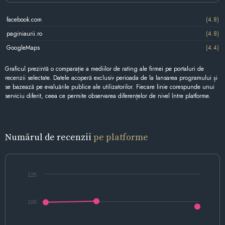
facebook.com
(4.8)
paginiaurii.ro
(4.8)
GoogleMaps
(4.4)
Graficul prezintă o comparație a mediilor de rating ale firmei pe portaluri de
recenzii selectate. Datele acoperă exclusiv perioada de la lansarea programului și
se bazează pe evaluările publice ale utilizatorilor. Fiecare linie corespunde unui
serviciu diferit, ceea ce permite observarea diferențelor de nivel între platforme.
Numărul de recenzii
pe platforme
125
100