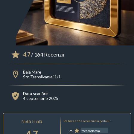
4.7
/ 164 Recenzii
Baia Mare
Str. Transilvaniei 1/1
Data scanării:
4 septembrie 2025
Notă finală
Pe baza a 164 recenzii din portaluri:
4.7
95
facebook.com