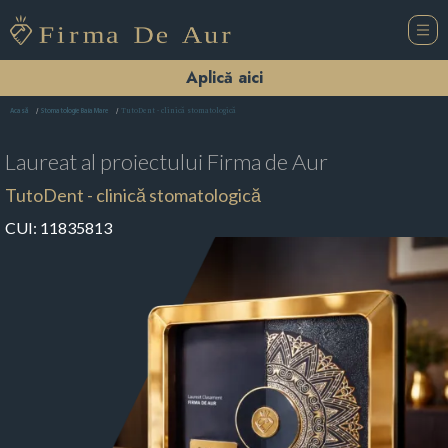
Aplică aici
TutoDent - clinică stomatologică
Acasă
Stomatologie Baia Mare
Laureat al proiectului
Firma de Aur
TutoDent - clinică stomatologică
CUI:
11835813