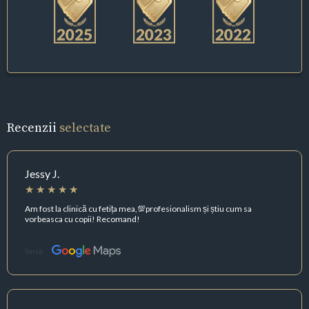
Recenzii
selectate
Jessy J.
Am fost la clinică cu fetița mea,💯profesionalism și știu cum sa
vorbeasca cu copii! Recomand!
Sursă: