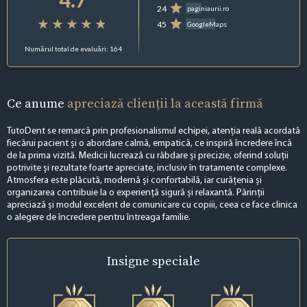
24
paginiaurii.ro
45
GoogleMaps
Numărul total de evaluări: 164
Ce anume
apreciază clienții la această firmă
TutoDent se remarcă prin profesionalismul echipei, atenția reală acordată
fiecărui pacient și o abordare calmă, empatică, ce inspiră încredere încă
de la prima vizită. Medicii lucrează cu răbdare și precizie, oferind soluții
potrivite și rezultate foarte apreciate, inclusiv în tratamente complexe.
Atmosfera este plăcută, modernă și confortabilă, iar curățenia și
organizarea contribuie la o experiență sigură și relaxantă. Părinții
apreciază și modul excelent de comunicare cu copiii, ceea ce face clinica
o alegere de încredere pentru întreaga familie.
Insigne
speciale