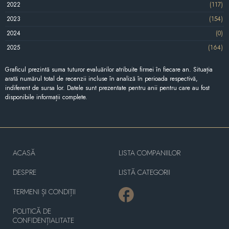
2022
(117)
2023
(154)
2024
(0)
2025
(164)
Graficul prezintă suma tuturor evaluărilor atribuite firmei în fiecare an. Situația
arată numărul total de recenzii incluse în analiză în perioada respectivă,
indiferent de sursa lor. Datele sunt prezentate pentru anii pentru care au fost
disponibile informații complete.
ACASĂ
LISTA COMPANIILOR
DESPRE
LISTĂ CATEGORII
TERMENI ȘI CONDIȚII
POLITICĂ DE
CONFIDENȚIALITATE