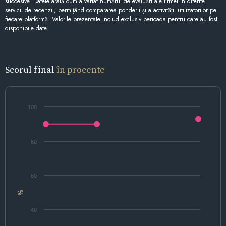
succesive. Datele arată cum a variat numărul de evaluări ale firmei în diferite
servicii de recenzii, permițând compararea ponderii și a activității utilizatorilor pe
fiecare platformă. Valorile prezentate includ exclusiv perioada pentru care au fost
disponibile date.
Scorul final
în procente
100
80
60
%
40