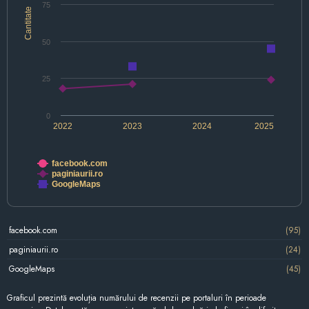
75
Cantitate
50
25
0
2022
2023
2024
2025
facebook.com
paginiaurii.ro
GoogleMaps
facebook.com
(95)
paginiaurii.ro
(24)
GoogleMaps
(45)
Graficul prezintă evoluția numărului de recenzii pe portaluri în perioade