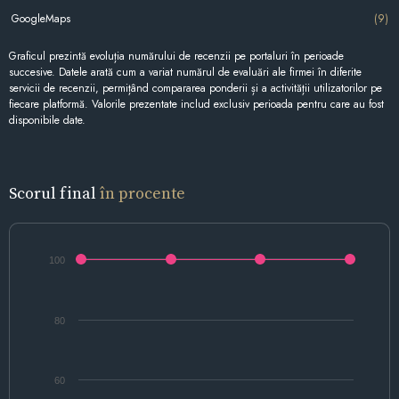
GoogleMaps
(9)
Graficul prezintă evoluția numărului de recenzii pe portaluri în perioade
succesive. Datele arată cum a variat numărul de evaluări ale firmei în diferite
servicii de recenzii, permițând compararea ponderii și a activității utilizatorilor pe
fiecare platformă. Valorile prezentate includ exclusiv perioada pentru care au fost
disponibile date.
Scorul final
în procente
100
80
60