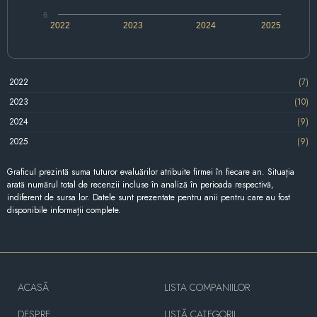
6
2022
2023
2024
2025
2022
(7)
2023
(10)
2024
(9)
2025
(9)
Graficul prezintă suma tuturor evaluărilor atribuite firmei în fiecare an. Situația
arată numărul total de recenzii incluse în analiză în perioada respectivă,
indiferent de sursa lor. Datele sunt prezentate pentru anii pentru care au fost
disponibile informații complete.
ACASĂ
LISTA COMPANIILOR
DESPRE
LISTĂ CATEGORII