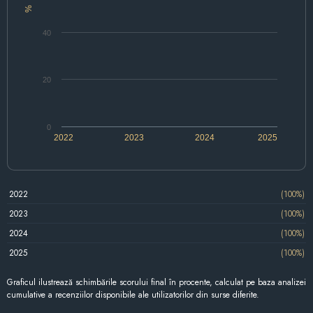
%
40
20
0
2022
2023
2024
2025
2022
(100%)
2023
(100%)
2024
(100%)
2025
(100%)
Graficul ilustrează schimbările scorului final în procente, calculat pe baza analizei
cumulative a recenziilor disponibile ale utilizatorilor din surse diferite.