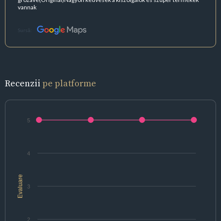
vannak
Sursă:
Recenzii
pe platforme
5
4
Evaluare
3
2