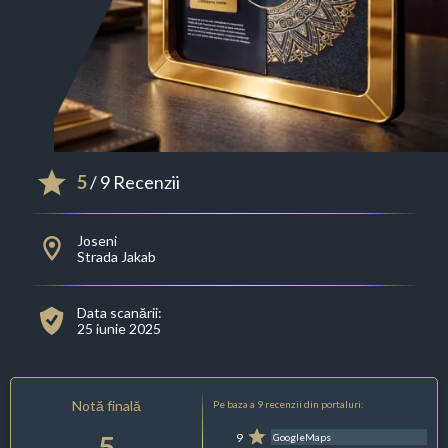
5
/ 9 Recenzii
Joseni
Strada Jakab
Data scanării:
25 iunie 2025
Notă finală
Pe baza a 9 recenzii din portaluri:
5
9
GoogleMaps