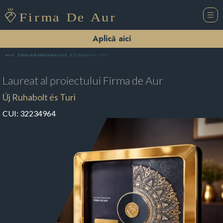
Aplică aici
Új Ruhabolt és Turi
Acasă
Magazin de îmbrăcăminte Joseni
Laureat al proiectului
Firma de Aur
Új Ruhabolt és Turi
CUI:
32234964