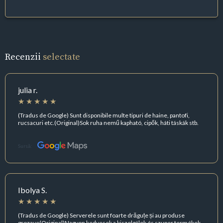
Recenzii
selectate
julia r.
(Tradus de Google) Sunt disponibile multe tipuri de haine, pantofi,
rucsacuri etc.(Original)Sok ruha nemű kapható, cipők, háti táskák stb.
Sursă:
Ibolya S.
(Tradus de Google) Serverele sunt foarte drăguțe și au produse
grozave(Original)Nagyon kedvesek a kiszolgálok és szuper termékek