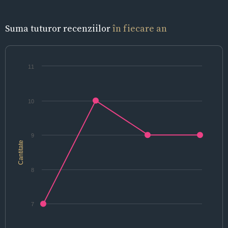
Suma tuturor recenziilor
în fiecare an
11
10
9
Cantitate
8
7