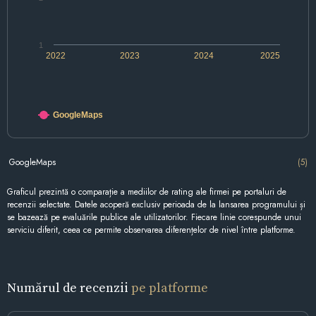
1
2022
2023
2024
2025
GoogleMaps
GoogleMaps
(5)
Graficul prezintă o comparație a mediilor de rating ale firmei pe portaluri de
recenzii selectate. Datele acoperă exclusiv perioada de la lansarea programului și
se bazează pe evaluările publice ale utilizatorilor. Fiecare linie corespunde unui
serviciu diferit, ceea ce permite observarea diferențelor de nivel între platforme.
Numărul de recenzii
pe platforme