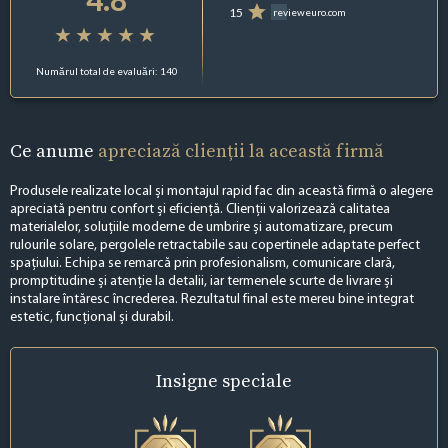
15
revieweuro.com
Numărul total de evaluări: 140
Ce anume
apreciază clienții la această firmă
Produsele realizate local și montajul rapid fac din această firmă o alegere
apreciată pentru confort și eficiență. Clienții valorizează calitatea
materialelor, soluțiile moderne de umbrire și automatizare, precum
rulourile solare, pergolele retractabile sau copertinele adaptate perfect
spațiului. Echipa se remarcă prin profesionalism, comunicare clară,
promptitudine și atenție la detalii, iar termenele scurte de livrare și
instalare întăresc încrederea. Rezultatul final este mereu bine integrat
estetic, funcțional și durabil.
Insigne
speciale