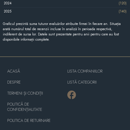
2024
(120)
2025
(140)
Graficul prezintă suma tuturor evaluărilor atribuite firmei în fiecare an. Situația
arată numărul total de recenzii incluse în analiză în perioada respectivă,
indiferent de sursa lor. Datele sunt prezentate pentru anii pentru care au fost
disponibile informații complete.
ACASĂ
LISTA COMPANIILOR
DESPRE
LISTĂ CATEGORII
TERMENI ȘI CONDIȚII
POLITICĂ DE
CONFIDENȚIALITATE
POLITICA DE RETURNARE