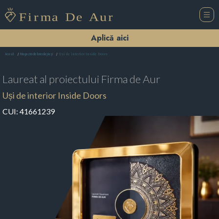
Aplică aici
Uși de interior Inside Doors
Acasă
Magazin de bricolaj Iaşi
Laureat al proiectului
Firma de Aur
Uși de interior Inside Doors
CUI:
41661239