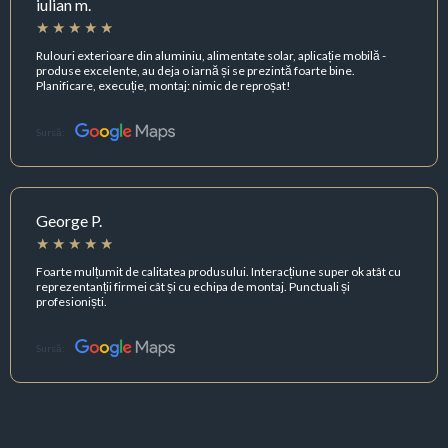
iulian m.
Rulouri exterioare din aluminiu, alimentate solar, aplicație mobilă -
produse excelente, au deja o iarnă și se prezintă foarte bine.
Planificare, execuție, montaj: nimic de reproșat!
Sursă:
George P.
Foarte mulțumit de calitatea produsului. Interacțiune super ok atât cu
reprezentanții firmei cât și cu echipa de montaj. Punctuali și
profesioniști.
Sursă: