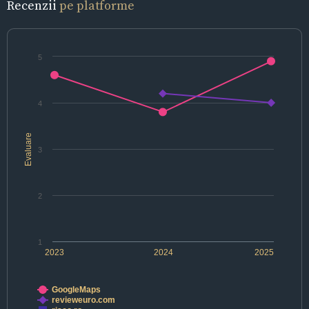
Recenzii
pe platforme
5
4
Evaluare
3
2
1
2023
2024
2025
GoogleMaps
revieweuro.com