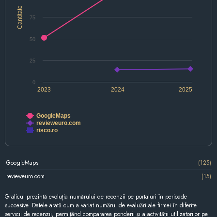
Cantitate
75
50
25
0
2023
2024
2025
GoogleMaps
revieweuro.com
risco.ro
GoogleMaps
(125)
revieweuro.com
(15)
Graficul prezintă evoluția numărului de recenzii pe portaluri în perioade
succesive. Datele arată cum a variat numărul de evaluări ale firmei în diferite
servicii de recenzii, permițând compararea ponderii și a activității utilizatorilor pe