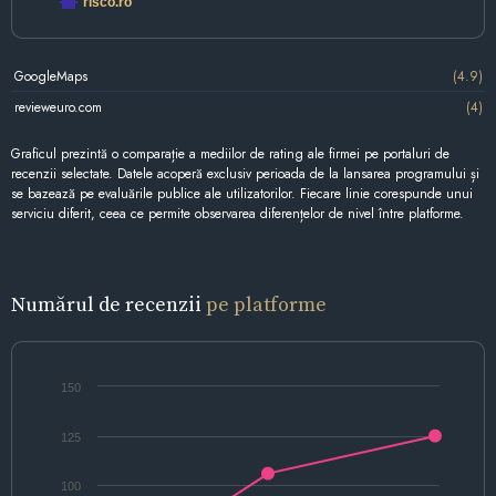
risco.ro
GoogleMaps
(4.9)
revieweuro.com
(4)
Graficul prezintă o comparație a mediilor de rating ale firmei pe portaluri de
recenzii selectate. Datele acoperă exclusiv perioada de la lansarea programului și
se bazează pe evaluările publice ale utilizatorilor. Fiecare linie corespunde unui
serviciu diferit, ceea ce permite observarea diferențelor de nivel între platforme.
Numărul de recenzii
pe platforme
150
125
100