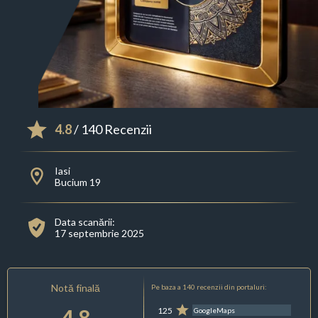
4.8
/ 140 Recenzii
Iasi
Bucium 19
Data scanării:
17 septembrie 2025
Notă finală
Pe baza a 140 recenzii din portaluri:
4.8
125
GoogleMaps