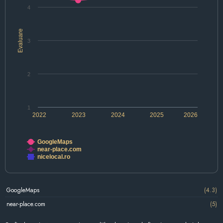
4
Evaluare
3
2
1
2022
2023
2024
2025
2026
GoogleMaps
near-place.com
nicelocal.ro
GoogleMaps
(4.3)
near-place.com
(5)