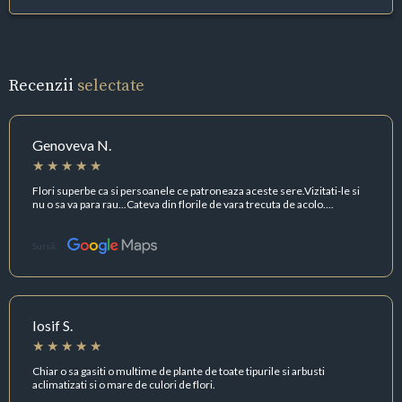
Recenzii
selectate
Genoveva N.
Flori superbe ca si persoanele ce patroneaza aceste sere.Vizitati-le si
nu o sa va para rau...Cateva din florile de vara trecuta de acolo....
Sursă:
Iosif S.
Chiar o sa gasiti o multime de plante de toate tipurile si arbusti
aclimatizati si o mare de culori de flori.