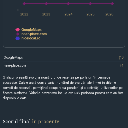
0
2022
2023
2024
2025
2026
GoogleMaps
near-place.com
nicelocal.ro
GoogleMaps
(10)
near-place.com
(4)
Graficul prezintă evoluția numărului de recenzii pe portaluri în perioade
succesive. Datele arată cum a variat numărul de evaluări ale firmei în diferite
servicii de recenzii, permițând compararea ponderii și a activității utilizatorilor pe
fiecare platformă. Valorile prezentate includ exclusiv perioada pentru care au fost
disponibile date.
Scorul final
în procente