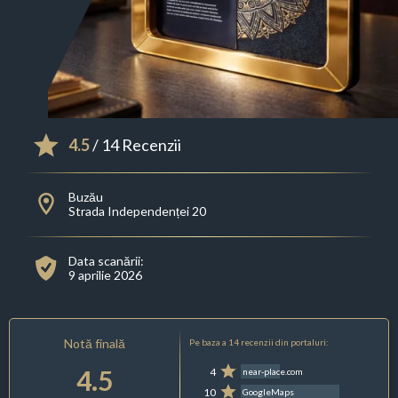
4.5
/ 14 Recenzii
Buzău
Strada Independenței 20
Data scanării:
9 aprilie 2026
Notă finală
Pe baza a 14 recenzii din portaluri:
4.5
4
near-place.com
10
GoogleMaps