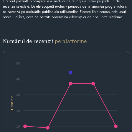
Graficul prezintă o comparație a mediilor de rating ale firmei pe portaluri de
recenzii selectate. Datele acoperă exclusiv perioada de la lansarea programului și
se bazează pe evaluările publice ale utilizatorilor. Fiecare linie corespunde unui
serviciu diferit, ceea ce permite observarea diferențelor de nivel între platforme.
Numărul de recenzii
pe platforme
50
40
30
Cantitate
20
10