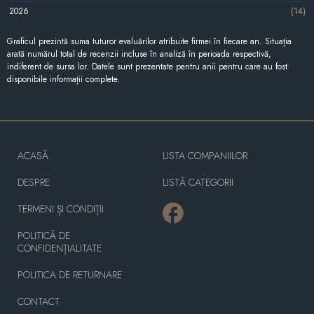
2026
(14)
Graficul prezintă suma tuturor evaluărilor atribuite firmei în fiecare an. Situația
arată numărul total de recenzii incluse în analiză în perioada respectivă,
indiferent de sursa lor. Datele sunt prezentate pentru anii pentru care au fost
disponibile informații complete.
ACASĂ
LISTA COMPANIILOR
DESPRE
LISTĂ CATEGORII
TERMENI ȘI CONDIȚII
POLITICĂ DE
CONFIDENȚIALITATE
POLITICA DE RETURNARE
CONTACT