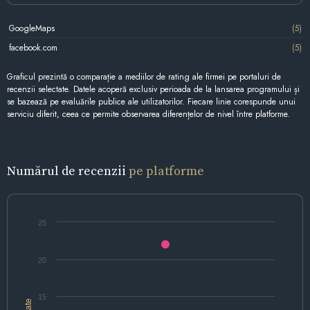
GoogleMaps
(5)
facebook.com
(5)
Graficul prezintă o comparație a mediilor de rating ale firmei pe portaluri de
recenzii selectate. Datele acoperă exclusiv perioada de la lansarea programului și
se bazează pe evaluările publice ale utilizatorilor. Fiecare linie corespunde unui
serviciu diferit, ceea ce permite observarea diferențelor de nivel între platforme.
Numărul de recenzii
pe platforme
25
20
15