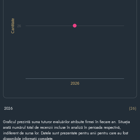
Cantitate
26
2026
2026
(26)
Graficul prezintă suma tuturor evaluărilor atribuite firmei în fiecare an. Situația
arată numărul total de recenzii incluse în analiză în perioada respectivă,
indiferent de sursa lor. Datele sunt prezentate pentru anii pentru care au fost
disponibile informații complete.