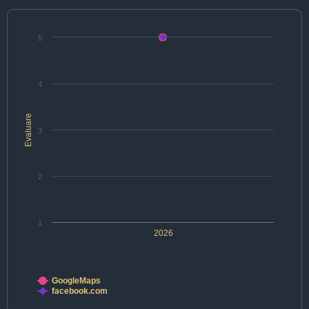
5
4
Evaluare
3
2
1
2026
GoogleMaps
facebook.com