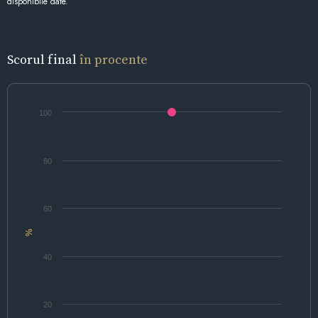
disponibile date.
Scorul final
în procente
100
80
60
%
40
20