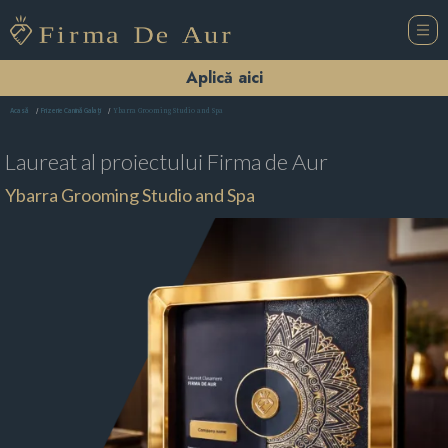
Aplică aici
Ybarra Grooming Studio and Spa
Acasă
Frizerie Canină Galaţi
Laureat al proiectului
Firma de Aur
Ybarra Grooming Studio and Spa