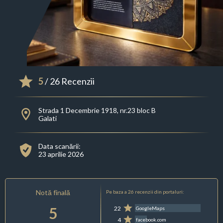
5
/ 26 Recenzii
Strada 1 Decembrie 1918, nr.23 bloc B
Galati
Data scanării:
23 aprilie 2026
Notă finală
Pe baza a 26 recenzii din portaluri:
5
22
GoogleMaps
4
facebook.com