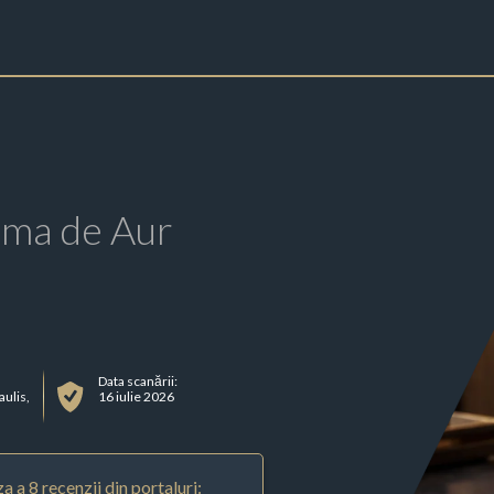
rma de Aur
Data scanării:
ulis,
16 iulie 2026
a a 8 recenzii din portaluri: