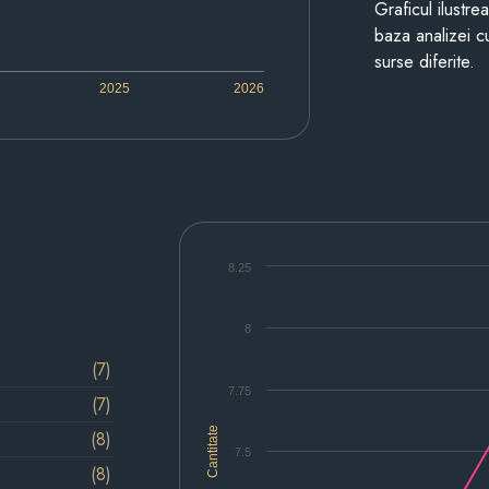
Graficul ilustre
baza analizei cu
surse diferite.
2025
2026
8.25
8
(7)
7.75
(7)
Cantitate
(8)
7.5
(8)