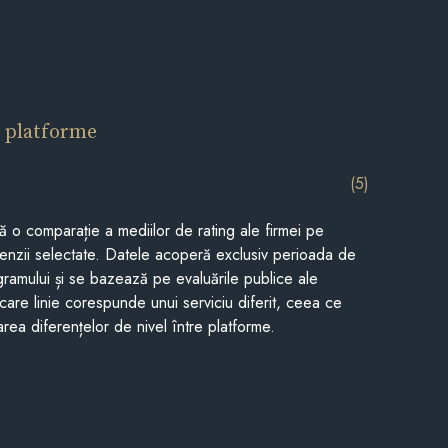
 platforme
(5)
tă o comparație a mediilor de rating ale firmei pe
cenzii selectate. Datele acoperă exclusiv perioada de
gramului și se bazează pe evaluările publice ale
Fiecare linie corespunde unui serviciu diferit, ceea ce
rea diferențelor de nivel între platforme.