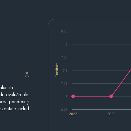
8.25
8
7.75
Cantitate
7.5
(8)
7.25
luri în
de evaluări ale
7
area ponderii și
prezentate includ
6.75
2022
2023