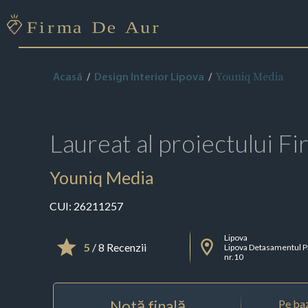
Youniq Media
Acasă
Design Interior Lipova
Laureat al proiectului
Fi
Youniq Media
CUI:
26211257
Lipova
5
/ 8 Recenzii
Lipova Detasamentul Pa
nr.10
Notă finală
Pe baz