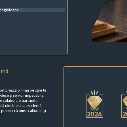
oogleMaps
irmă
 conturează o firmă pe care te
use și servicii impecabile,
are colaborare transmite
inală rămâne una excelentă.
e proiect că pune calitatea și