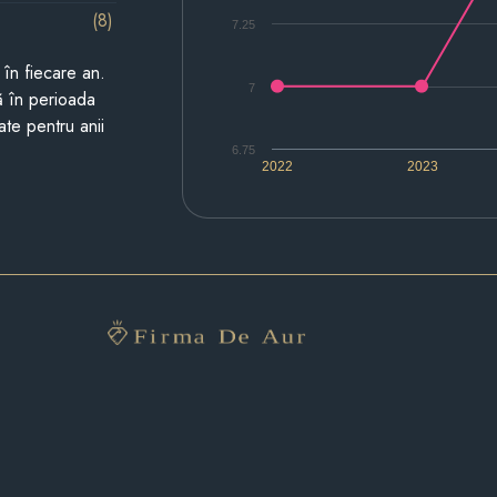
(8)
7.25
i în fiecare an.
7
ză în perioada
ate pentru anii
6.75
2022
2023