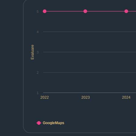
5
4
Evaluare
3
2
1
2022
2023
2024
GoogleMaps