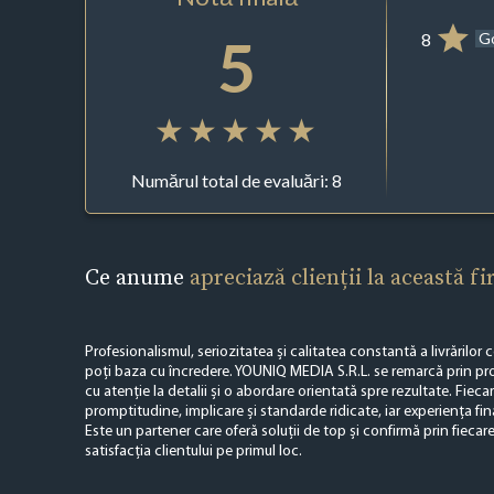
5
8
G
Numărul total de evaluări: 8
Ce anume
apreciază clienții la această f
Profesionalismul, seriozitatea și calitatea constantă a livrărilor
poți baza cu încredere. YOUNIQ MEDIA S.R.L. se remarcă prin prod
cu atenție la detalii și o abordare orientată spre rezultate. Fiec
promptitudine, implicare și standarde ridicate, iar experiența f
Este un partener care oferă soluții de top și confirmă prin fiecar
satisfacția clientului pe primul loc.