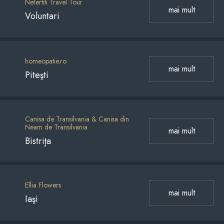
Nefertiti Travel Tour
mai mult
Voluntari
homeopatie.ro
mai mult
Piteşti
Canisa de Transilvania & Canisa din
Neam de Transilvania
mai mult
Bistriţa
Ellia Flowers
mai mult
Iaşi