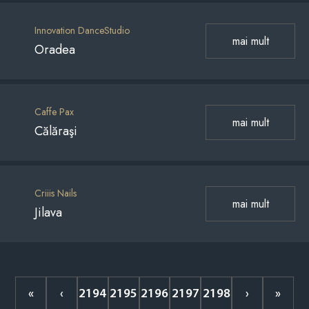
Innovation DanceStudio
mai mult
Oradea
Caffe Pax
mai mult
Călăraşi
Criiis Nails
mai mult
Jilava
«
‹
2194
2195
2196
2197
2198
›
»