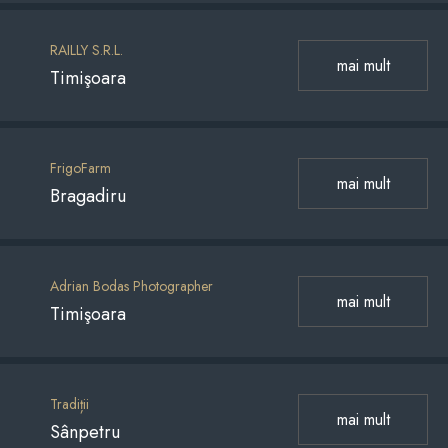
RAILLY S.R.L.
mai mult
Timişoara
FrigoFarm
mai mult
Bragadiru
Adrian Bodas Photographer
mai mult
Timişoara
Tradiții
mai mult
Sânpetru